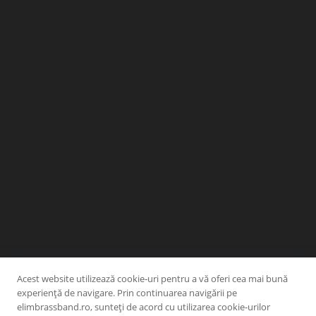
Acest website utilizează cookie-uri pentru a vă oferi cea mai bună
experiență de navigare. Prin continuarea navigării pe
elimbrassband.ro, sunteți de acord cu utilizarea cookie-urilor